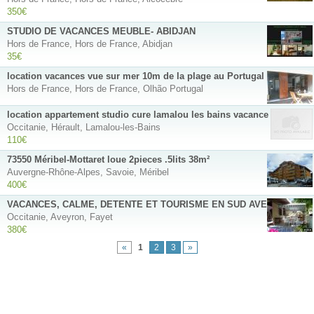
350€
STUDIO DE VACANCES MEUBLE- ABIDJAN
Hors de France, Hors de France, Abidjan
35€
location vacances vue sur mer 10m de la plage au Portugal
Hors de France, Hors de France, Olhão Portugal
location appartement studio cure lamalou les bains vacance stagiaire
Occitanie, Hérault, Lamalou-les-Bains
110€
73550 Méribel-Mottaret loue 2pieces .5lits 38m²
Auvergne-Rhône-Alpes, Savoie, Méribel
400€
VACANCES, CALME, DETENTE ET TOURISME EN SUD AVEYRON
Occitanie, Aveyron, Fayet
380€
«
1
2
3
»