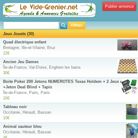
Publier annonce
Affiner
Jeux Jouets (30)
Quad électrique enfant
Bretagne, Ille-et-Vilaine, Bruz
22€
Ancien Jeu Dames
Île-de-France, Val-D'oise, Enghien les bains
30€
Boite Poker 200 Jetons NUMEROTES Texas Holdem + 2 Jeux de cartes
+Jeton Deal Blind + Tapis
Île-de-France, Paris, Paris
20€
Tableau noir
Occitanie, Hérault, Bassan
10€
Animal sauteur bleu
Occitanie, Hérault, Bassan
4€