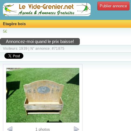
Publier annonce
Etagère bois
5€
Annoncez-moi quand le prix baisse!
Visiteurs: 1939 | N° annonce: #71875
1 photos