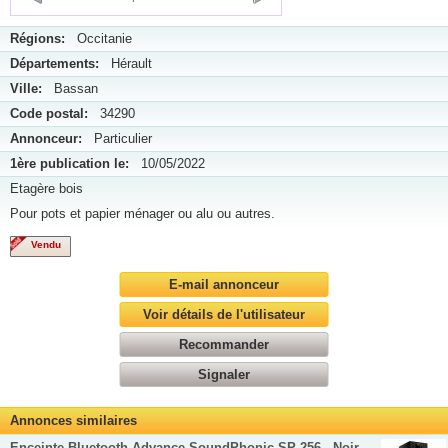
Régions:
Occitanie
Départements:
Hérault
Ville:
Bassan
Code postal:
34290
Annonceur:
Particulier
1ère publication le:
10/05/2022
Etagère bois
Pour pots et papier ménager ou alu ou autres.
Vendu
E-mail annonceur
Voir détails de l'utilisateur
Recommander
Signaler
Annonces similaires
Enceinte Bluetooth Advance SoundPhonic SP-256 - Noir