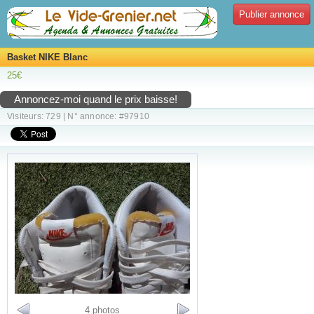
Publier annonce
Basket NIKE Blanc
25€
Annoncez-moi quand le prix baisse!
Visiteurs: 729 | N° annonce: #97910
4 photos