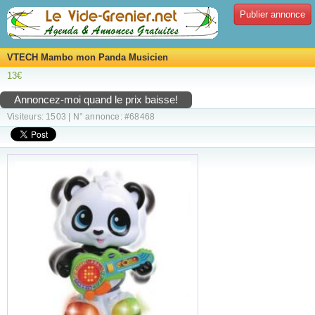
Publier annonce
VTECH Mambo mon Panda Musicien
13€
Annoncez-moi quand le prix baisse!
Visiteurs: 1503 | N° annonce: #68468