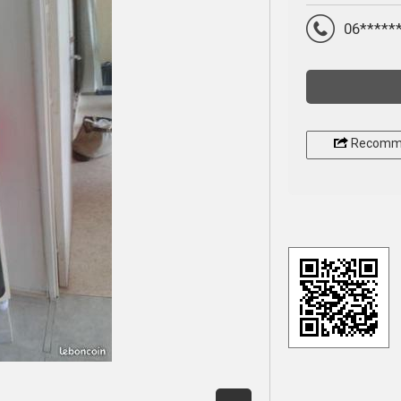
06*****
Recomm