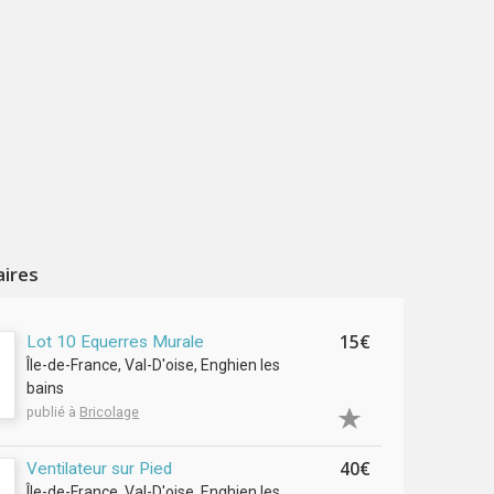
aires
15€
Lot 10 Equerres Murale
Île-de-France, Val-D'oise, Enghien les
bains
publié à
Bricolage
40€
Ventilateur sur Pied
Île-de-France, Val-D'oise, Enghien les