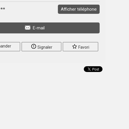
***
Afficher téléphone
E-mail
ander
Signaler
Favori