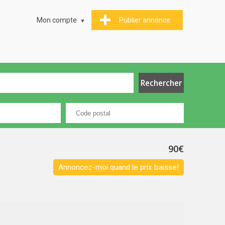
Mon compte
Publier annonce
90€
Annoncez-moi quand le prix baisse!