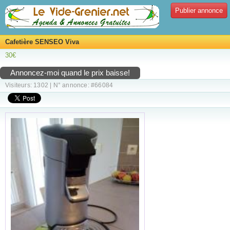
Publier annonce
Cafetière SENSEO Viva
30€
Annoncez-moi quand le prix baisse!
Visiteurs: 1302 | N° annonce: #66084