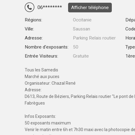
06********
Afficher téléphone
Régions:
Occitanie
Dépa
Ville:
Saussan
Code
Adresse:
Parking Relais routier
Hora
Nombre d'exposants:
50
Type
Entrée Visiteurs:
Gratuite
1ère 
Tous les Samedis
Marché aux puces
Organisateur: Chazal René
Adresse:
D613, Route de Béziers, Parking Relais routier "Le pont de
Fabrègues
Infos Exposants:
50 exposants maximum
Venir le matin entre 6h et 7h30 maxi avec la photocopie de l