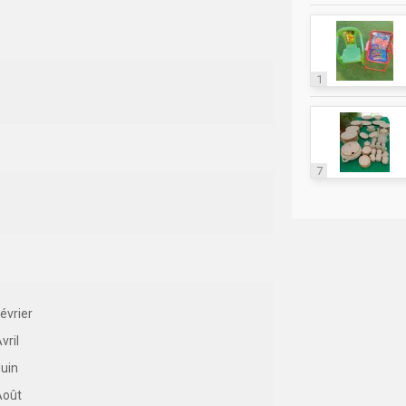
1
7
évrier
vril
uin
Août