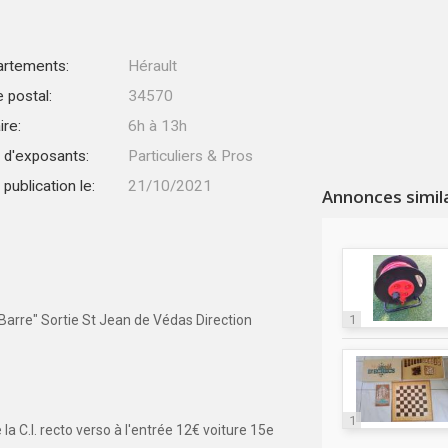
rtements:
Hérault
 postal:
34570
ire:
6h à 13h
 d'exposants:
Particuliers & Pros
publication le:
21/10/2021
Annonces simil
 Barre" Sortie St Jean de Védas Direction
1
1
a C.I. recto verso à l'entrée 12€ voiture 15e