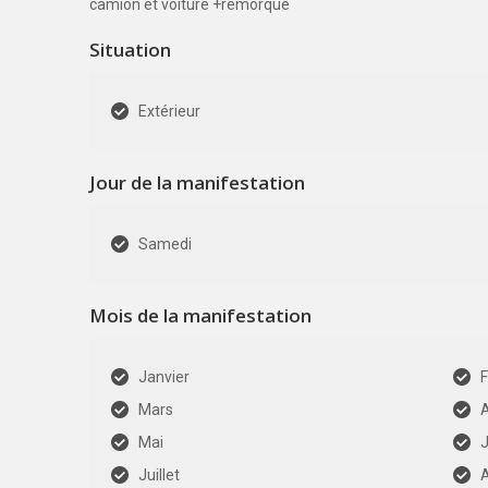
camion et voiture +remorque
Situation
Extérieur
Jour de la manifestation
Samedi
Mois de la manifestation
Janvier
F
Mars
A
Mai
J
Juillet