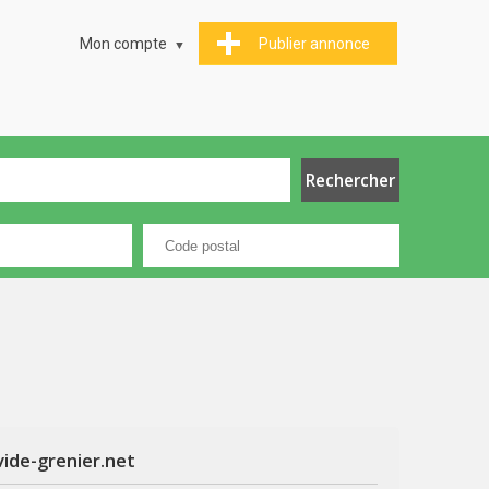
Mon compte
Publier annonce
vide-grenier.net