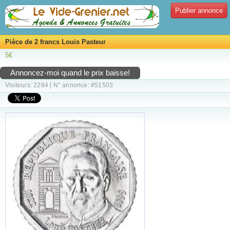
Publier annonce
Pièce de 2 francs Louis Pasteur
5€
Annoncez-moi quand le prix baisse!
Visiteurs: 2284 | N° annonce: #51503