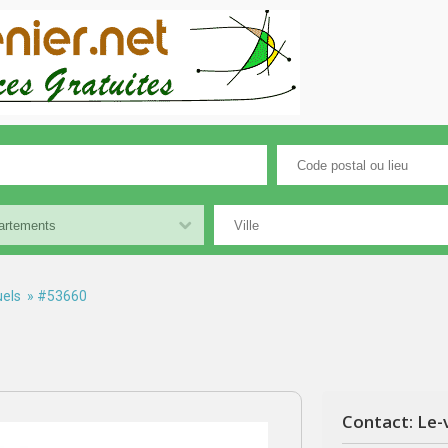
els
» #53660
Contact: Le-