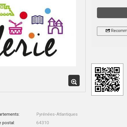
Recomm
rtements:
Pyrénées-Atlantiques
 postal:
64310