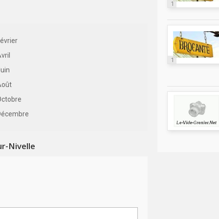
1
évrier
vril
1
uin
Août
Octobre
Décembre
r-Nivelle