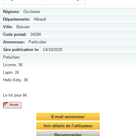
Régions:
Occitanie
Départements:
Hérault
Ville:
Bassan
Code postal:
34290
Annonceur:
Particulier
1ère publication le:
14/10/2020
Peluches:
Licorne: 3€
Lapin: 2€
Hello Kitty: 3€
Le lot pour 6€
Vendu
E-mail annonceur
Voir détails de l'utilisateur
Recommander