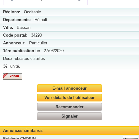
Régions:
Occitanie
Départements:
Hérault
Ville:
Bassan
Code postal:
34290
Annonceur:
Particulier
1ère publication le:
27/06/2020
Deux robustes cisailles
3€ l'unité.
Vendu
E-mail annonceur
Voir détails de l'utilisateur
Recommander
Signaler
Annonces similaires
Frédéric CHOPIN