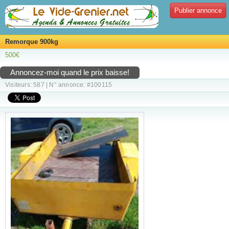
Publier annonce
Remorque 900kg
500€
Annoncez-moi quand le prix baisse!
Visiteurs: 587 | N° annonce: #100115