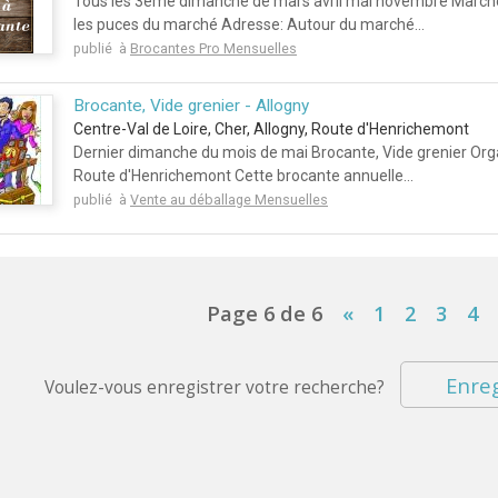
Tous les 3ème dimanche de mars avril mai novembre Marché 
les puces du marché Adresse: Autour du marché...
publié à
Brocantes Pro Mensuelles
Brocante, Vide grenier - Allogny
Centre-Val de Loire, Cher, Allogny, Route d'Henrichemont
Dernier dimanche du mois de mai Brocante, Vide grenier Org
Route d'Henrichemont Cette brocante annuelle...
publié à
Vente au déballage Mensuelles
Page 6 de 6
«
1
2
3
4
Enreg
Voulez-vous enregistrer votre recherche?