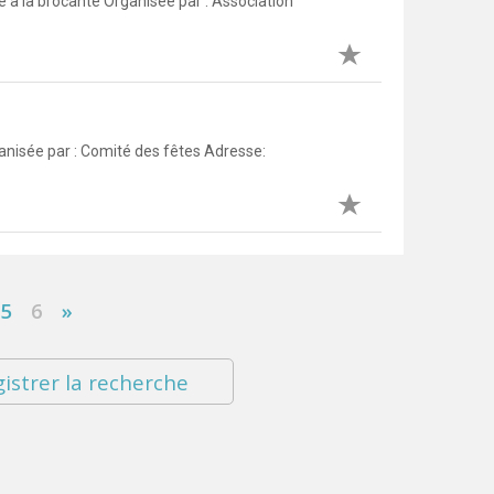
à la brocante Organisée par : Association
anisée par : Comité des fêtes Adresse:
5
6
»
istrer la recherche