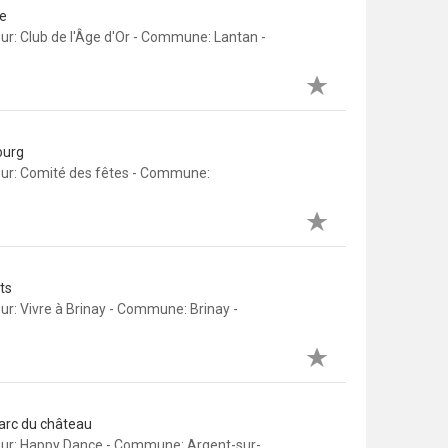
ge
ur: Club de l'Âge d'Or - Commune: Lantan -
ourg
eur: Comité des fêtes - Commune:
ts
r: Vivre à Brinay - Commune: Brinay -
Parc du château
eur: Happy Dance - Commune: Argent-sur-