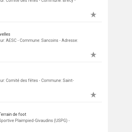
eur: Comité des fêtes - Commune: Brécy -
velles
eur: AESC - Commune: Sancoins - Adresse:
eur: Comité des fêtes - Commune: Saint-
Terrain de foot
Sportive Plaimpied-Givaudins (USPG) -