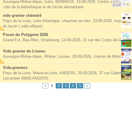
Auvergne-Rhône-Alpes, Isère, BARRAUX, 13-09-2026, Centre village à
côté de la bibliothèque et de l'école élémentaire
vide grenier chéméré
Pays de la Loire, Loire-Atlantique, chaumes en retz, 23-08-2026, impasse
du lavoir ( salle ellipse)
Puces du Polygone 2026
Grand Est, Bas-Rhin, Strasbourg, 13-09-2026, 31 rue des Corps-de-Garde
Vide grenier de Lissieu
Auvergne-Rhône-Alpes, Rhône, Lissieu, 20-09-2026, chemin de Montluzin
Vide-greniers
Pays de la Loire, Maine-et-Loire, ANGERS, 20-09-2026, 37 rue Gabriel
Lecombre 49000 ANGERS
«
1
2
3
4
5
»