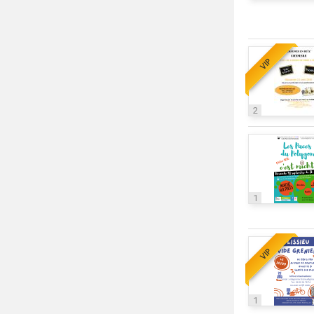
VIP
2
1
VIP
1