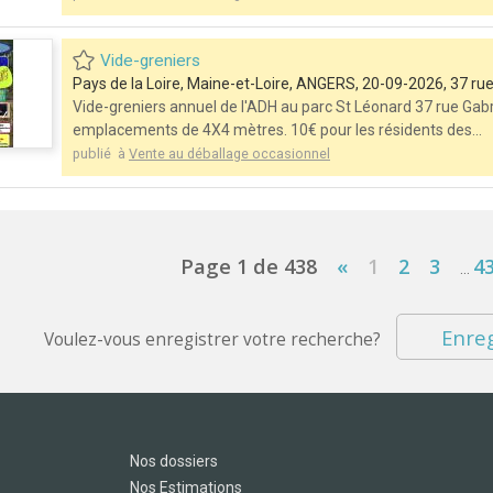
Vide-greniers
Pays de la Loire, Maine-et-Loire, ANGERS, 20-09-2026, 37 
Vide-greniers annuel de l'ADH au parc St Léonard 37 rue G
emplacements de 4X4 mètres. 10€ pour les résidents des...
publié à
Vente au déballage occasionnel
Page 1 de 438
«
1
2
3
4
...
Enreg
Voulez-vous enregistrer votre recherche?
Nos dossiers
Nos Estimations