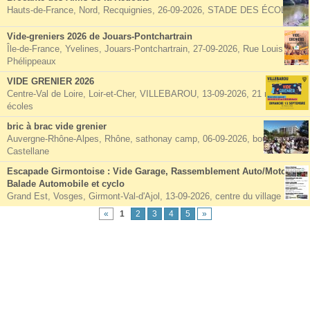
Hauts-de-France, Nord, Recquignies, 26-09-2026, STADE DES ÉCOLES
Vide-greniers 2026 de Jouars-Pontchartrain
Île-de-France, Yvelines, Jouars-Pontchartrain, 27-09-2026, Rue Louis
Phélippeaux
VIDE GRENIER 2026
Centre-Val de Loire, Loir-et-Cher, VILLEBAROU, 13-09-2026, 21 rue des
écoles
bric à brac vide grenier
Auvergne-Rhône-Alpes, Rhône, sathonay camp, 06-09-2026, boulevard
Castellane
Escapade Girmontoise : Vide Garage, Rassemblement Auto/Moto,
Balade Automobile et cyclo
Grand Est, Vosges, Girmont-Val-d'Ajol, 13-09-2026, centre du village
«
1
2
3
4
5
»