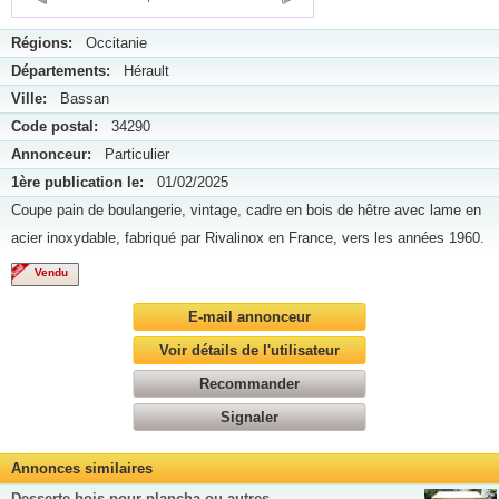
Régions:
Occitanie
Départements:
Hérault
Ville:
Bassan
Code postal:
34290
Annonceur:
Particulier
1ère publication le:
01/02/2025
Coupe pain de boulangerie, vintage, cadre en bois de hêtre avec lame en
acier inoxydable, fabriqué par Rivalinox en France, vers les années 1960.
Vendu
E-mail annonceur
Voir détails de l'utilisateur
Recommander
Signaler
Annonces similaires
Desserte bois pour plancha ou autres