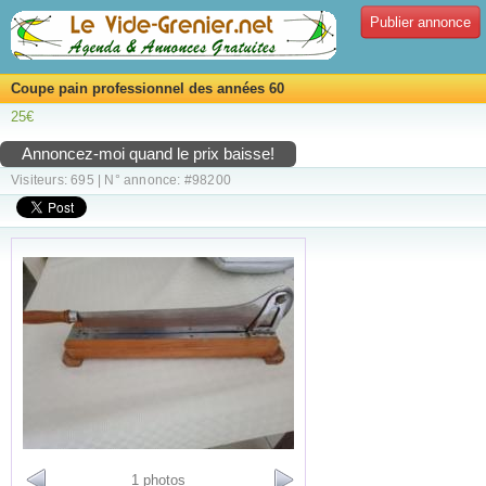
Publier annonce
Coupe pain professionnel des années 60
25€
Annoncez-moi quand le prix baisse!
Visiteurs: 695 | N° annonce: #98200
1 photos