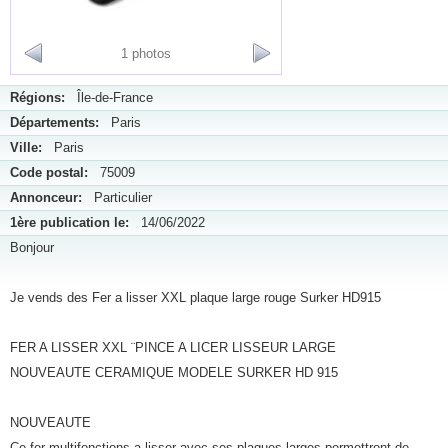
1 photos
Régions:
Île-de-France
Départements:
Paris
Ville:
Paris
Code postal:
75009
Annonceur:
Particulier
1ère publication le:
14/06/2022
Bonjour
Je vends des Fer a lisser XXL plaque large rouge Surker HD915
FER A LISSER XXL ¨PINCE A LICER LISSEUR LARGE
NOUVEAUTE CERAMIQUE MODELE SURKER HD 915
NOUVEAUTE
Ce fer multifonctions a lisser avec ses plaques larges permettront de