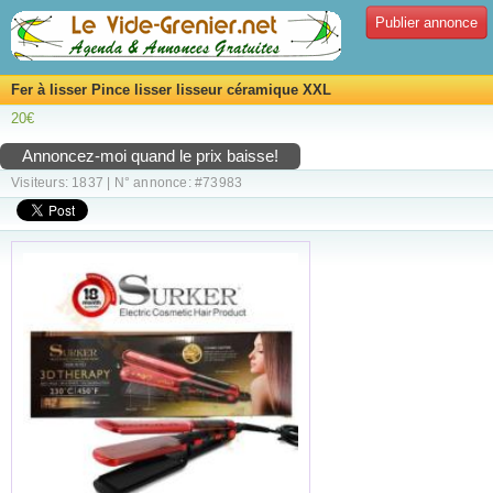
Publier annonce
Fer à lisser Pince lisser lisseur céramique XXL
20€
Annoncez-moi quand le prix baisse!
Visiteurs: 1837 | N° annonce: #73983