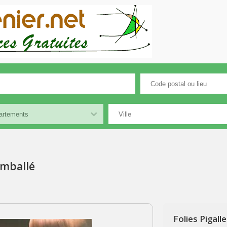
emballé
Folies Pigall