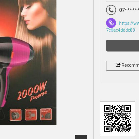
07*****
https://w
7c6ac4dddc88
Recomm