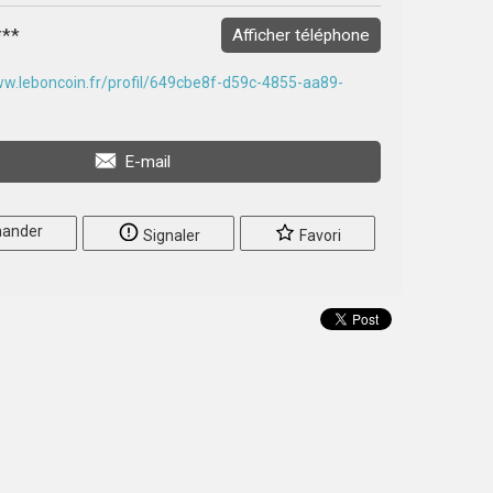
***
Afficher téléphone
ww.leboncoin.fr/profil/649cbe8f-d59c-4855-aa89-
E-mail
ander
Signaler
Favori