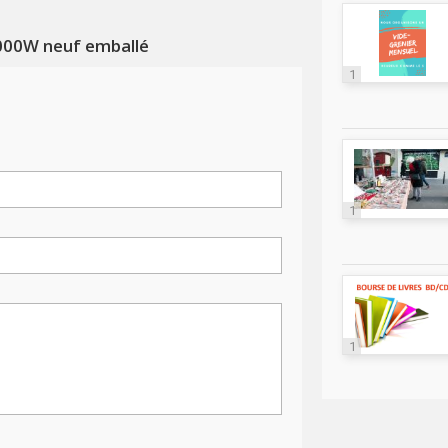
000W neuf emballé
1
1
1