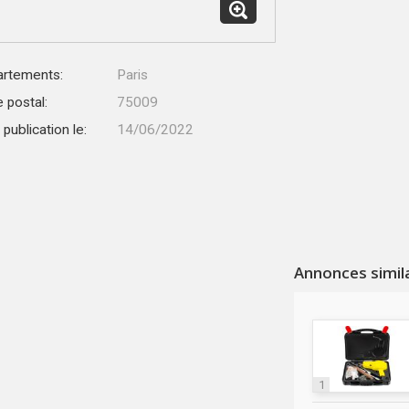
rtements:
Paris
 postal:
75009
publication le:
14/06/2022
Annonces simil
1