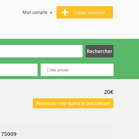
Mon compte
Publier annonce
20€
Annoncez-moi quand le prix baisse!
e 75009