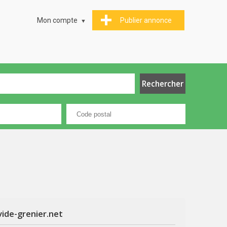
Mon compte
Publier annonce
vide-grenier.net