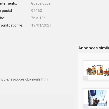
rtements:
Guadeloupe
 postal:
97160
ire:
7h à 13h
publication le:
19/01/2021
Annonces simil
1
moule/les-puces-du-moule.html
1