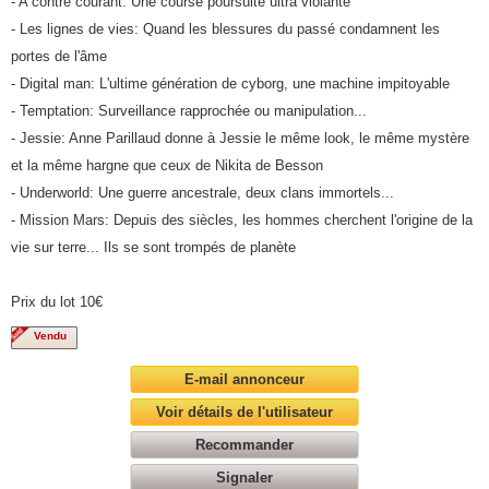
- A contre courant: Une course poursuite ultra violante
- Les lignes de vies: Quand les blessures du passé condamnent les
portes de l'âme
- Digital man: L'ultime génération de cyborg, une machine impitoyable
- Temptation: Surveillance rapprochée ou manipulation...
- Jessie: Anne Parillaud donne à Jessie le même look, le même mystère
et la même hargne que ceux de Nikita de Besson
- Underworld: Une guerre ancestrale, deux clans immortels...
- Mission Mars: Depuis des siècles, les hommes cherchent l'origine de la
vie sur terre... Ils se sont trompés de planète
Prix du lot 10€
Vendu
E-mail annonceur
Voir détails de l'utilisateur
Recommander
Signaler