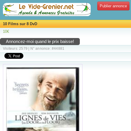
Publier annonce
10 Films sur 8 DvD
10€
Annoncez-moi quand le prix baisse!
Visiteurs: 2579 | N° annonce: #44881