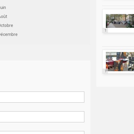
uin
Août
Octobre
1
Décembre
1