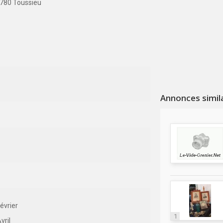
9780 Toussieu
Annonces simil
évrier
1
vril