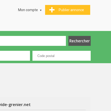
Mon compte
Publier annonce
vide-grenier.net