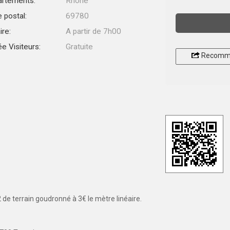
rtements:
Rhône
 postal:
69780
ire:
A partir de 7h00
ée Visiteurs:
Gratuite
Recomm
de terrain goudronné à 3€ le mètre linéaire.