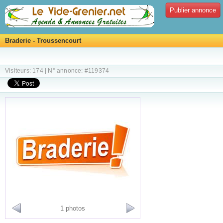
Publier annonce
Braderie - Troussencourt
Visiteurs: 174 | N° annonce: #119374
1 photos