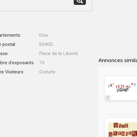
rtements:
Oise
 postal:
60400
sse:
Place de la Liberté
Annonces simil
re d'exposants:
70
ée Visiteurs:
Gratuite
1