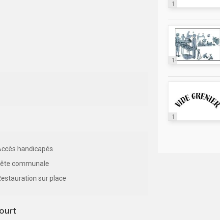
1
1
1
Accès handicapés
Fête communale
estauration sur place
ourt