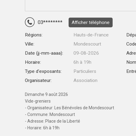
03********
Afficher téléphone
Régions:
Hauts-de-France
Dépa
Ville:
Mondescourt
Code
Date (jj-mm-aaaa):
09-08-2026
Adre
Horaire:
6h à 19h
Nomb
Type d'exposants:
Particuliers
Entr
Organisateur:
Association
Dimanche 9 août 2026
Vide-greniers
- Organisateur: Les Bénévoles de Mondescourt
- Commune: Mondescourt
- Adresse: Place de la Liberté
- Horaire: 6h à 19h