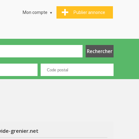
Mon compte
Publier annonce
vide-grenier.net