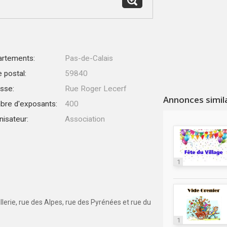
rtements:
Pas-de-Calais
 postal:
59840
sse:
Rue Roger Lecerf
Annonces simil
re d'exposants:
400
nisateur:
Association
1
lerie, rue des Alpes, rue des Pyrénées et rue du
1