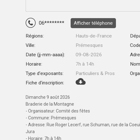
06********
Afficher téléphone
Régions:
Hauts-de-France
Dépa
Ville:
Prémesques
Code
Date (jj-mm-aaaa):
09-08-2026
Adre
Horaire:
7h à 14h
Nomb
Type d'exposants:
Particuliers & Pros
Orga
Fiche d'inscription:
Dimanche 9 août 2026
Braderie de la Montagne
- Organisateur: Comité des fêtes
- Commune: Prémesques
- Adresse: Rue Roger Lecerf, rue Schuman, rue de la Coeuil
Jura
- Horaire: 7h à 14h