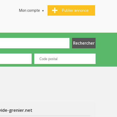
Mon compte
Publier annonce
vide-grenier.net