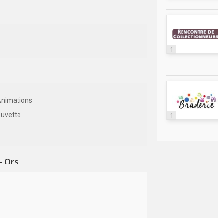
1
Animations
Buvette
1
- Ors