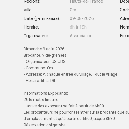
Régions:
Hauts-de-France
Dépa
Ville:
Ors
Code
Date (jj-mm-aaaa):
09-08-2026
Adre
Horaire:
6h à 19h
Nomb
Organisateur:
Association
Fiche
Dimanche 9 août 2026
Brocante, Vide-greniers
- Organisateur: US ORS
- Commune: Ors
- Adresse: A chaque entrée du village. Tout le village
- Horaire: 6h à 19h
Informations Exposants:
2€ le mètre linéaire
L'arrivé des exposant se fait à partir de 6h00
Les brocanteurs ne pourront rentrer sur la brocante que s
d'emplacement et qu'à partir de 6h00 jusque 8h30
Réservation obligatoire