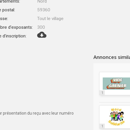
rtements:
Nord
 postal:
59360
sse:
Tout le village
re d'exposants:
300
 d'inscription:
Annonces simil
1
ur présentation du reçu avec leur numéro
1