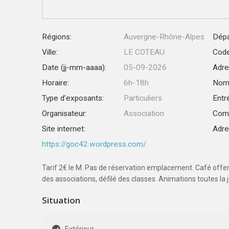
Régions:
Auvergne-Rhône-Alpes
Dépa
Ville:
LE COTEAU
Code
Date (jj-mm-aaaa):
05-09-2026
Adre
Horaire:
6h-18h
Nomb
Type d'exposants:
Particuliers
Entr
Organisateur:
Association
Comp
Site internet:
Adre
https://goc42.wordpress.com/
Tarif 2€ le M. Pas de réservation emplacement. Café offe
des associations, défilé des classes. Animations toutes la 
Situation