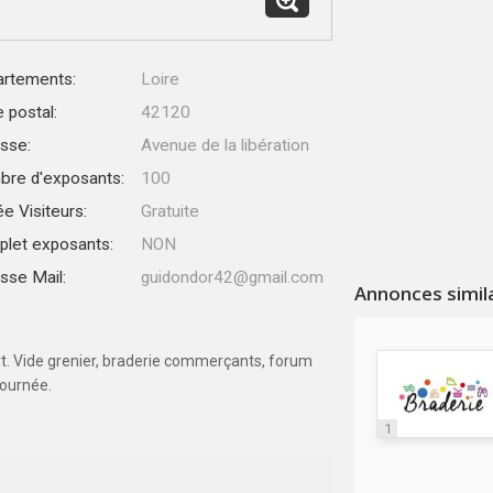
rtements:
Loire
 postal:
42120
sse:
Avenue de la libération
re d'exposants:
100
ée Visiteurs:
Gratuite
let exposants:
NON
sse Mail:
guidondor42@gmail.com
Annonces simil
rt. Vide grenier, braderie commerçants, forum
journée.
1