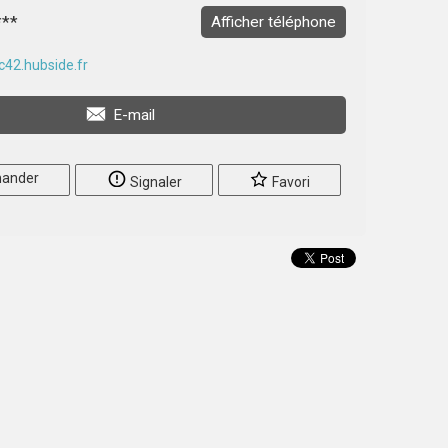
***
Afficher téléphone
c42.hubside.fr
E-mail
ander
Signaler
Favori