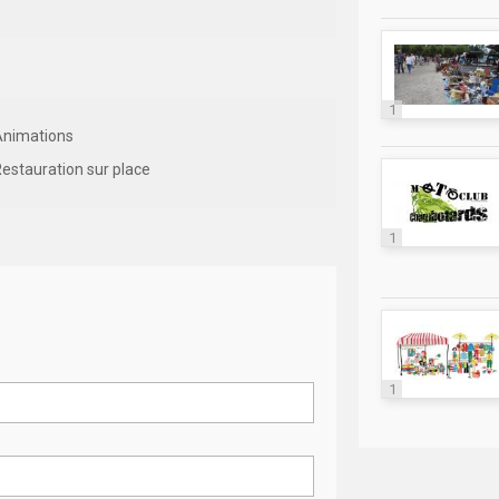
1
Animations
estauration sur place
1
1