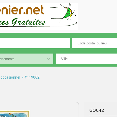
 occasionnel
» #119062
GOC42