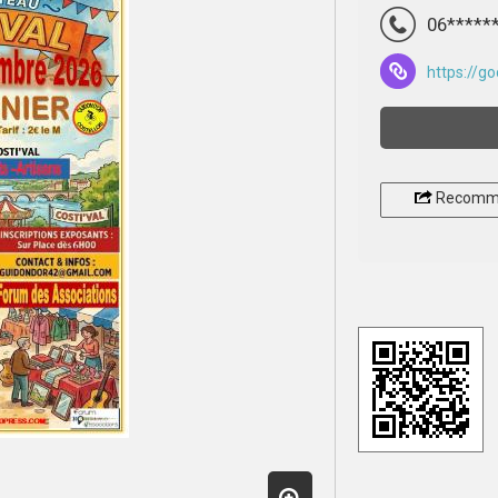
06*****
https://go
Recomm