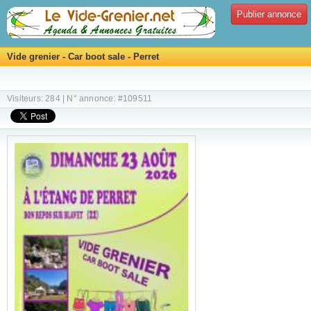
Publier annonce
Vide grenier - Car boot sale - Perret
Visiteurs: 284 | N° annonce: #109511