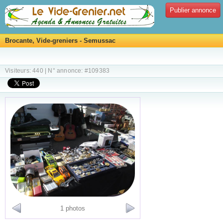
Publier annonce
Brocante, Vide-greniers - Semussac
Visiteurs: 440 | N° annonce: #109383
1 photos