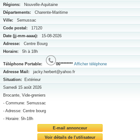
Régions:
Nouvelle-Aquitaine
Départements:
Charente-Maritime
Ville:
Semussac
Code postal:
17120
Date (jj-mm-aaaa):
15-08-2026
Adresse:
Centre Bourg
Horaire:
5h à 18h
Téléphone Portable:
06********
Afficher téléphone
Adresse Mail:
jacky.herbert@yahoo.fr
Situation:
Extérieur
Samedi 15 août 2026
Brocante, Vide-greniers
- Commune: Semussac
- Adresse: Centre bourg
- Horaire: 5h-18h
E-mail annonceur
Voir détails de l'utilisateur