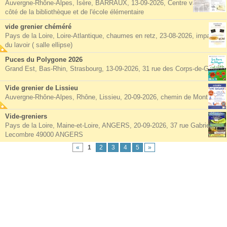
Auvergne-Rhône-Alpes, Isère, BARRAUX, 13-09-2026, Centre village à
côté de la bibliothèque et de l'école élémentaire
vide grenier chéméré
Pays de la Loire, Loire-Atlantique, chaumes en retz, 23-08-2026, impasse
du lavoir ( salle ellipse)
Puces du Polygone 2026
Grand Est, Bas-Rhin, Strasbourg, 13-09-2026, 31 rue des Corps-de-Garde
Vide grenier de Lissieu
Auvergne-Rhône-Alpes, Rhône, Lissieu, 20-09-2026, chemin de Montluzin
Vide-greniers
Pays de la Loire, Maine-et-Loire, ANGERS, 20-09-2026, 37 rue Gabriel
Lecombre 49000 ANGERS
«
1
2
3
4
5
»