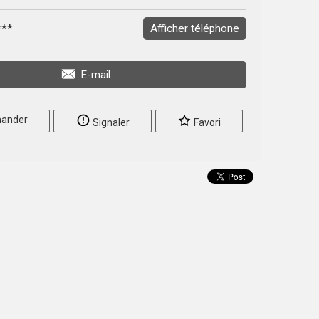
***
Afficher téléphone
E-mail
ander
Signaler
Favori