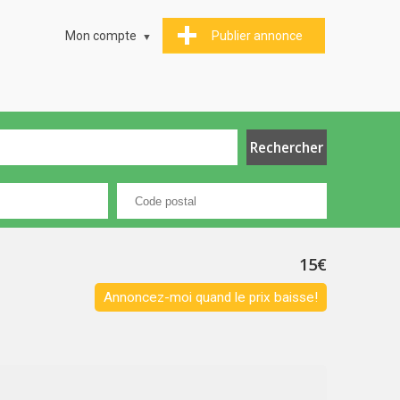
Mon compte
Publier annonce
15€
Annoncez-moi quand le prix baisse!