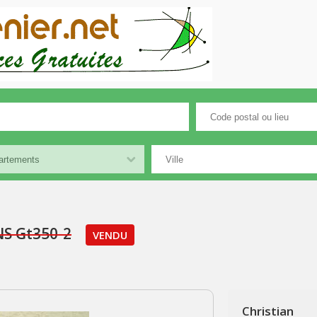
NS Gt350-2
VENDU
Christian