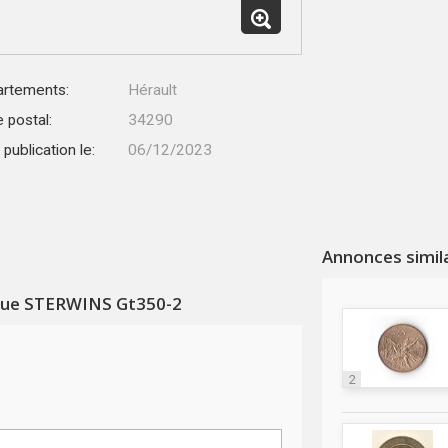
rtements:
Hérault
 postal:
34290
publication le:
06/12/2023
Annonces simil
que STERWINS Gt350-2
2