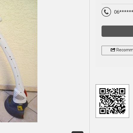
06*****
Recomm