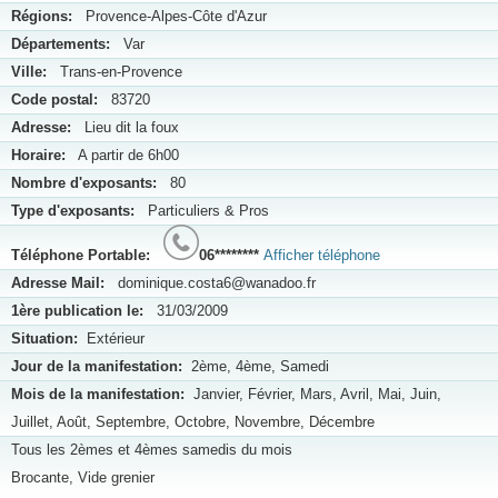
Régions:
Provence-Alpes-Côte d'Azur
Départements:
Var
Ville:
Trans-en-Provence
Code postal:
83720
Adresse:
Lieu dit la foux
Horaire:
A partir de 6h00
Nombre d'exposants:
80
Type d'exposants:
Particuliers & Pros
Téléphone Portable:
06********
Afficher téléphone
Adresse Mail:
dominique.costa6@wanadoo.fr
1ère publication le:
31/03/2009
Situation:
Extérieur
Jour de la manifestation:
2ème, 4ème, Samedi
Mois de la manifestation:
Janvier, Février, Mars, Avril, Mai, Juin,
Juillet, Août, Septembre, Octobre, Novembre, Décembre
Tous les 2èmes et 4èmes samedis du mois
Brocante, Vide grenier