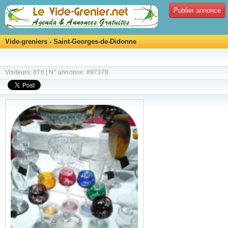
Publier annonce
Vide-greniers - Saint-Georges-de-Didonne
Visiteurs: 876 | N° annonce: #97370