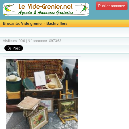
Publier annonce
Brocante, Vide grenier - Bachivillers
Visiteurs: 906 | N° annonce: #97363