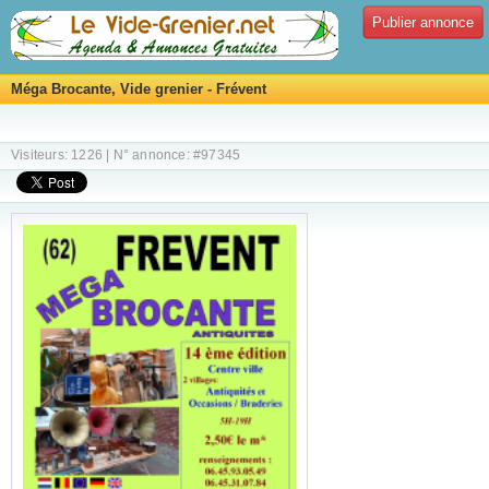
Publier annonce
Méga Brocante, Vide grenier - Frévent
Visiteurs: 1226 | N° annonce: #97345