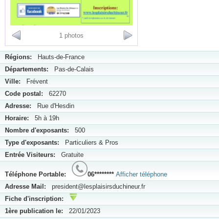
1 photos
Régions:
Hauts-de-France
Départements:
Pas-de-Calais
Ville:
Frévent
Code postal:
62270
Adresse:
Rue d'Hesdin
Horaire:
5h à 19h
Nombre d'exposants:
500
Type d'exposants:
Particuliers & Pros
Entrée Visiteurs:
Gratuite
Téléphone Portable:
06********
Afficher téléphone
Adresse Mail:
president@lesplaisirsduchineur.fr
Fiche d'inscription:
1ère publication le:
22/01/2023