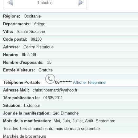
1 photos
Régions:
Occitanie
Départements:
Ariège
Ville:
Sainte-Suzanne
Code postal:
09130
Adresse:
Centre historique
Horaire:
8h à 18h
Nombre d'exposants:
35
Entrée Visiteurs:
Gratuite
Téléphone Portable:
06********
Afficher téléphone
Adresse Mail:
christinbernard@yahoo.fr
1ère publication le:
01/05/2011
Situation:
Extérieur
Jour de la manifestation:
1er, Dimanche
Mois de la manifestation:
Mai, Juin, Juillet, Août, Septembre
Tous les 1ers dimanches du mois de mai à septembre
Marchés de brocanteurs