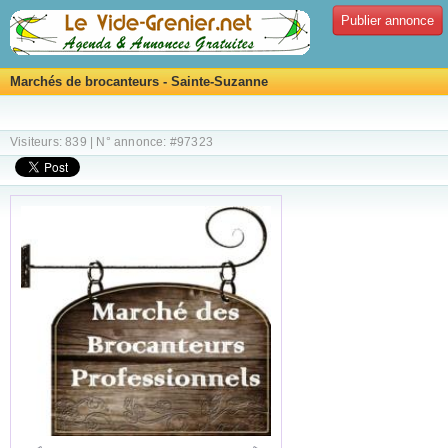
Publier annonce
Marchés de brocanteurs - Sainte-Suzanne
Visiteurs: 839 | N° annonce: #97323