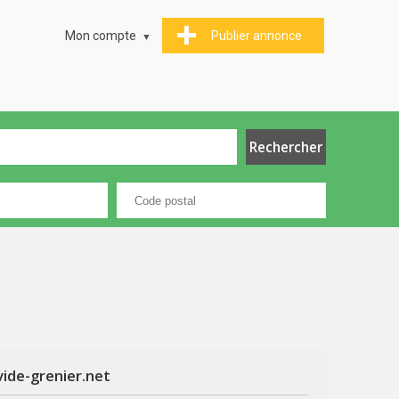
Mon compte
Publier annonce
vide-grenier.net