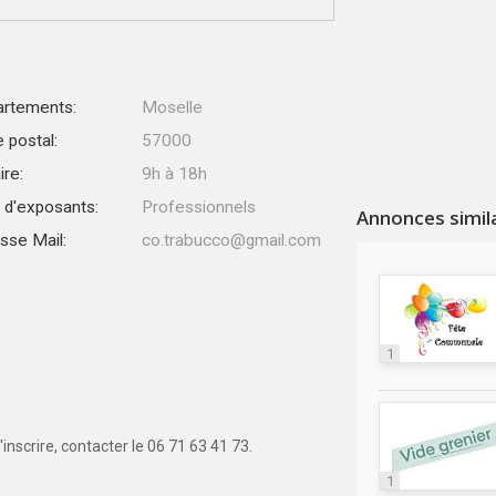
rtements:
Moselle
 postal:
57000
ire:
9h à 18h
 d'exposants:
Professionnels
Annonces simil
sse Mail:
co.trabucco@gmail.com
1
nscrire, contacter le 06 71 63 41 73.
1