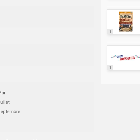
1
1
Mai
uillet
Septembre