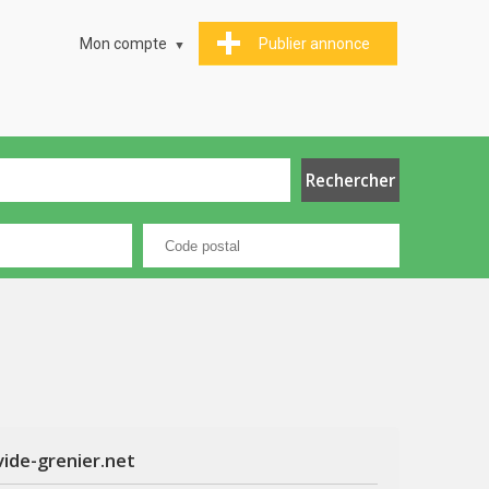
Mon compte
Publier annonce
vide-grenier.net