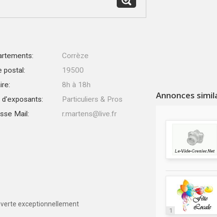
rtements:
Corrèze
 postal:
19500
ire:
8h à 18h
Annonces simil
 d'exposants:
Particuliers & Pros
sse Mail:
r.martens@live.fr
verte exceptionnellement
1