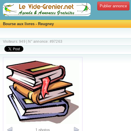
Publier annonce
Bourse aux livres - Reugney
Visiteurs: 949 | N° annonce: #97263
1 photos