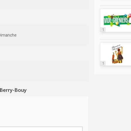
1
Dimanche
1
 Berry-Bouy