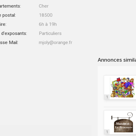
rtements:
Cher
 postal:
18500
ire:
6h à 19h
 d'exposants:
Particuliers
sse Mail:
mjoly@orange.fr
Annonces simil
1
1