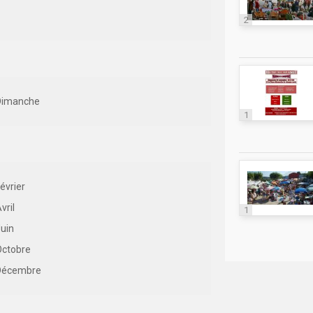
2
Dimanche
1
évrier
vril
1
uin
Octobre
Décembre