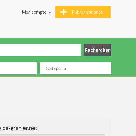
Mon compte
Publier annonce
vide-grenier.net