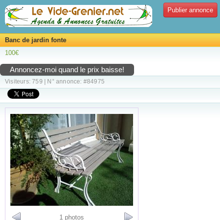
Publier annonce
Banc de jardin fonte
100€
Annoncez-moi quand le prix baisse!
Visiteurs: 759 | N° annonce: #84975
1 photos