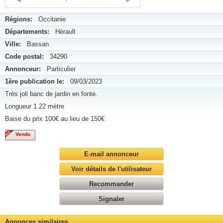
Régions:
Occitanie
Départements:
Hérault
Ville:
Bassan
Code postal:
34290
Annonceur:
Particulier
1ère publication le:
09/03/2023
Très joli banc de jardin en fonte.
Longueur 1.22 mètre
Baise du prix 100€ au lieu de 150€
Vendu
E-mail annonceur
Voir détails de l'utilisateur
Recommander
Signaler
Annonces similaires