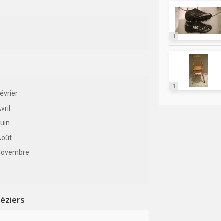
1
1
évrier
vril
uin
Août
Novembre
éziers