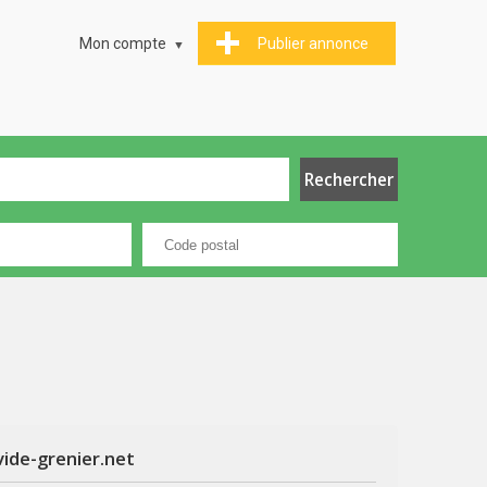
Mon compte
Publier annonce
vide-grenier.net