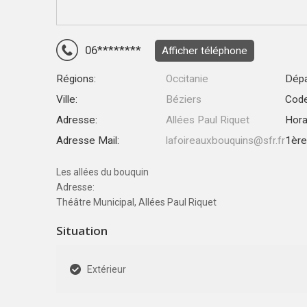
06********
Afficher téléphone
Régions:
Occitanie
Dépa
Ville:
Béziers
Code
Adresse:
Allées Paul Riquet
Hora
Adresse Mail:
lafoireauxbouquins@sfr.fr
1ère 
Les allées du bouquin
Adresse:
Théâtre Municipal, Allées Paul Riquet
Situation
Extérieur