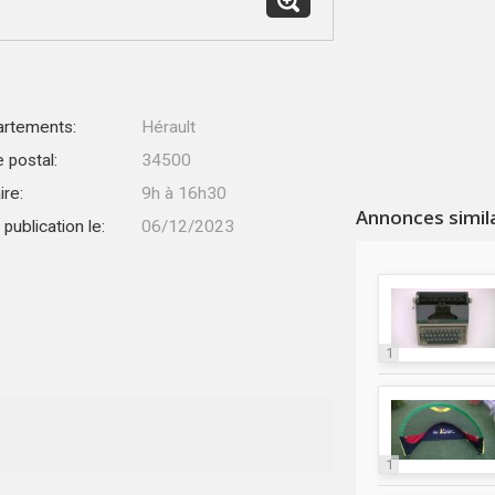
rtements:
Hérault
 postal:
34500
ire:
9h à 16h30
Annonces simil
publication le:
06/12/2023
1
1