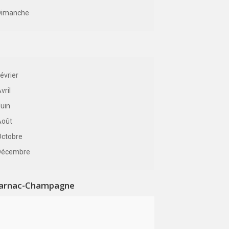
Dimanche
évrier
vril
uin
Août
Octobre
Décembre
 Jarnac-Champagne