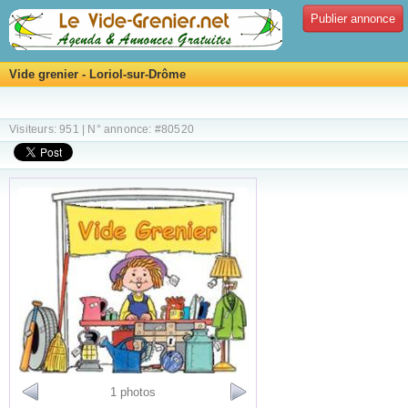
Publier annonce
Vide grenier - Loriol-sur-Drôme
Visiteurs: 951 | N° annonce: #80520
1 photos