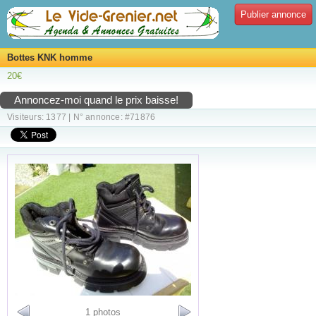
Publier annonce
Bottes KNK homme
20€
Annoncez-moi quand le prix baisse!
Visiteurs: 1377 | N° annonce: #71876
1 photos