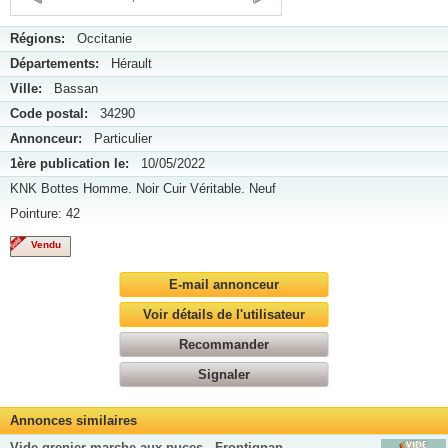
Régions:
Occitanie
Départements:
Hérault
Ville:
Bassan
Code postal:
34290
Annonceur:
Particulier
1ère publication le:
10/05/2022
KNK Bottes Homme. Noir Cuir Véritable. Neuf
Pointure: 42
Vendu
E-mail annonceur
Voir détails de l'utilisateur
Recommander
Signaler
Annonces similaires
Vide grenier marche aux puces - Frontignan