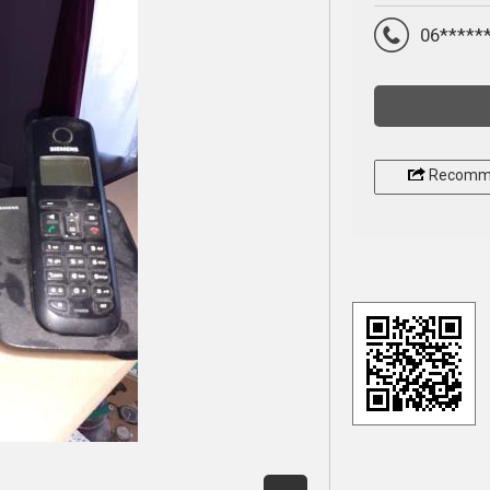
06*****
Recomm