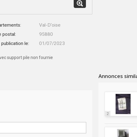
rtements:
Val-D'oise
 postal:
95880
publication le:
01/07/2023
ec support pile non fournie
Annonces simil
2