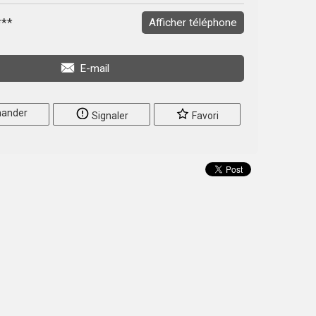
***
Afficher téléphone
E-mail
ander
Signaler
Favori