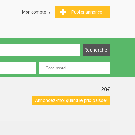
Mon compte
Publier annonce
20€
Annoncez-moi quand le prix baisse!