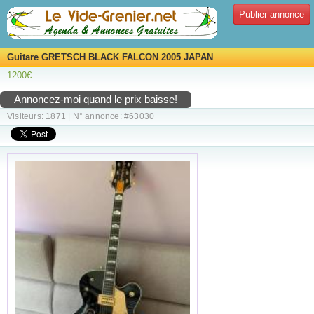
Publier annonce
Guitare GRETSCH BLACK FALCON 2005 JAPAN
1200€
Annoncez-moi quand le prix baisse!
Visiteurs: 1871 | N° annonce: #63030